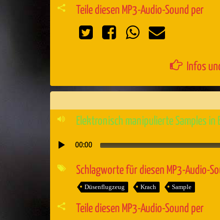
Teile diesen MP3-Audio-Sound per
Infos un
Elektronisch manipulierte Samples in
00:00
Audio-
Player
Schlagworte für diesen MP3-Audio-S
Düsenflugzeug
Krach
Sample
Teile diesen MP3-Audio-Sound per