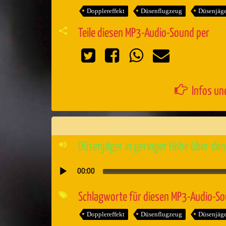
Dopplereffekt
Düsenflugzeug
Düsenjäge
Teile diesen MP3-Audio-Sound per
Infos un
Düsenjäger in geringer Höhe über den
00:00
Audio-
Player
Schlagworte für diesen MP3-Audio-S
Dopplereffekt
Düsenflugzeug
Düsenjäge