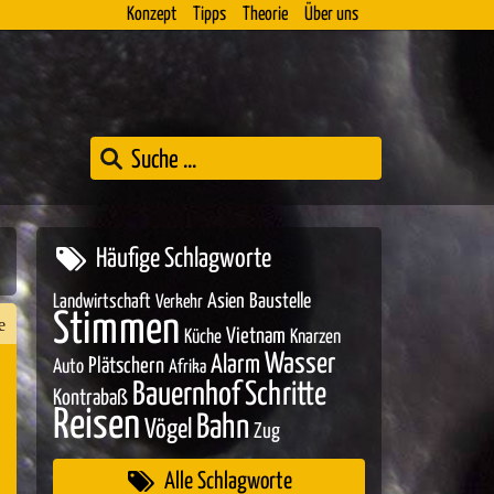
Konzept
Tipps
Theorie
Über uns
Häufige Schlagworte
Asien
Baustelle
Landwirtschaft
Verkehr
Stimmen
e
Vietnam
Küche
Knarzen
Wasser
Alarm
Plätschern
Auto
Afrika
Bauernhof
Schritte
Kontrabaß
Reisen
n
Bahn
Vögel
Zug
er
Alle Schlagworte