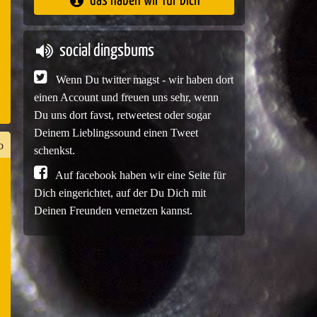
das haben wir für Dich
e
social dingsbums
Wenn Du twitter magst - wir haben dort
einen Account und freuen uns sehr, wenn
Du uns dort favst, retweetest oder sogar
Deinem Lieblingssound einen Tweet
o
schenkst.
Auf facebook haben wir eine Seite für
Dich eingerichtet, auf der Du Dich mit
n
Deinen Freunden vernetzen kannst.
er
e