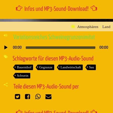
Infos und MP3-Sound-Download!
Atmosphären
»
Land
Variationsreiches Schweinegrunzenimitat
00:00
00:00
Audio-
Player
Schlagworte für diesen MP3-Audio-Sound
Bauernhof
Gegrunze
Landwirtschaft
Sau
Schwein
Teile diesen MP3-Audio-Sound per