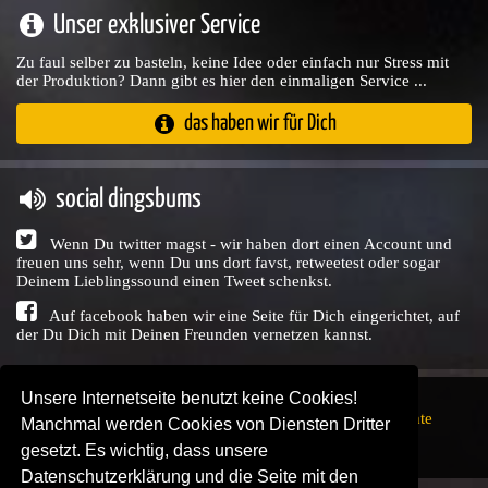
Unser exklusiver Service
Zu faul selber zu basteln, keine Idee oder einfach nur Stress mit
der Produktion? Dann gibt es hier den einmaligen Service ...
das haben wir für Dich
social dingsbums
Wenn Du twitter magst - wir haben dort einen Account und
freuen uns sehr, wenn Du uns dort favst, retweetest oder sogar
Deinem Lieblingssound einen Tweet schenkst.
Auf facebook haben wir eine Seite für Dich eingerichtet, auf
der Du Dich mit Deinen Freunden vernetzen kannst.
Unsere Internetseite benutzt keine Cookies!
Copyright © Audio Union GbR, 1999 - 2026,
Nutzungsrechte
Manchmal werden Cookies von Diensten Dritter
↗
Impressum
↗
Datenschutzerklärung
↗ | powered by
gesetzt. Es wichtig, dass unsere
SENDEPLATZ
↗
Datenschutzerklärung und die Seite mit den