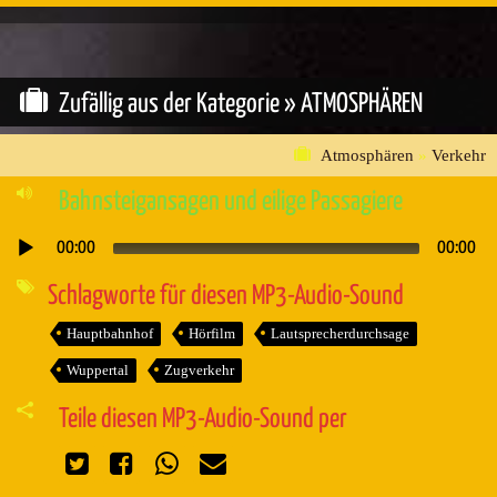
Zufällig aus der Kategorie »
ATMOSPHÄREN
Atmosphären
»
Verkehr
Bahnsteigansagen und eilige Passagiere
00:00
00:00
Audio-
Player
Schlagworte für diesen MP3-Audio-Sound
Hauptbahnhof
Hörfilm
Lautsprecherdurchsage
Wuppertal
Zugverkehr
Teile diesen MP3-Audio-Sound per