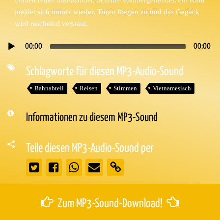
meldet sich immer wieder, Türen fliegen zu und das Gepäck
wird raschelnd verstaut.
00:00
00:00
Audio-
Player
Schlagworte für diesen MP3-Audio-Sound
Bahnabteil
Reisen
Stimmen
Vietnamesisch
Informationen zu diesem MP3-Sound
Teile diesen MP3-Audio-Sound per
Zum MP3-Sound-Download!