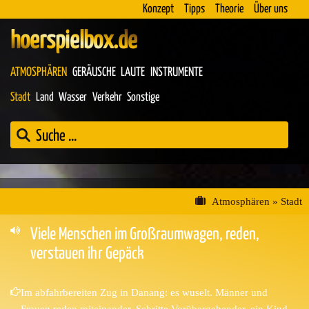
Konzept
Tipps
Theorie
Über uns
hoerspielbox.de
ATMOSPHÄREN
GERÄUSCHE
LAUTE
INSTRUMENTE
Stadt
Land
Wasser
Verkehr
Sonstige
Atmosphären
»
Stadt
Viele Menschen im Großraumwagen, reden,
verstauen ihr Gepäck
Im abfahrbereiten Zug in Danang: es wuselt. Männer und
Frauen reden miteinander, Schritte Vorübergehender, ein Kind