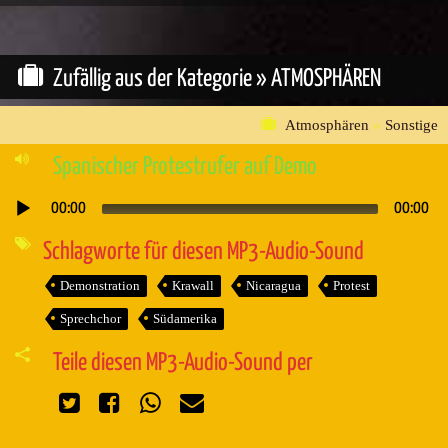
Zufällig aus der Kategorie »
ATMOSPHÄREN
Atmosphären
»
Sonstige
Spanischer Protestrufer auf Demo
00:00
00:00
Audio-
Player
Schlagworte für diesen MP3-Audio-Sound
Demonstration
Krawall
Nicaragua
Protest
Sprechchor
Südamerika
Teile diesen MP3-Audio-Sound per