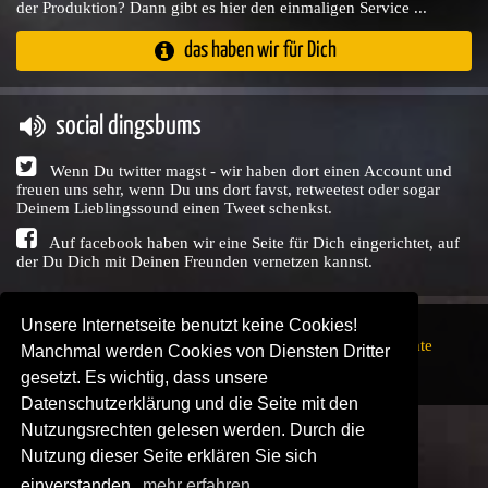
der Produktion? Dann gibt es hier den einmaligen Service ...
das haben wir für Dich
social dingsbums
Wenn Du twitter magst - wir haben dort einen Account und
freuen uns sehr, wenn Du uns dort favst, retweetest oder sogar
Deinem Lieblingssound einen Tweet schenkst.
Auf facebook haben wir eine Seite für Dich eingerichtet, auf
der Du Dich mit Deinen Freunden vernetzen kannst.
Unsere Internetseite benutzt keine Cookies!
Copyright © Audio Union GbR, 1999 - 2026,
Nutzungsrechte
Manchmal werden Cookies von Diensten Dritter
↗
Impressum
↗
Datenschutzerklärung
↗ | powered by
gesetzt. Es wichtig, dass unsere
SENDEPLATZ
↗
Datenschutzerklärung und die Seite mit den
Nutzungsrechten gelesen werden. Durch die
Nutzung dieser Seite erklären Sie sich
einverstanden.
mehr erfahren