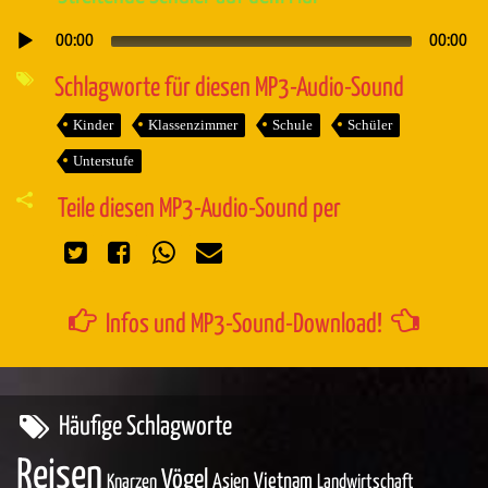
00:00
00:00
Audio-
Player
Schlagworte für diesen MP3-Audio-Sound
Kinder
Klassenzimmer
Schule
Schüler
Unterstufe
Teile diesen MP3-Audio-Sound per
Infos und MP3-Sound-Download!
Häufige Schlagworte
Reisen
Vögel
Asien
Vietnam
Knarzen
Landwirtschaft