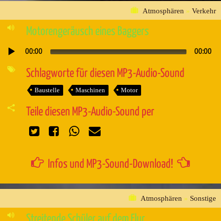
Atmosphären
»
Verkehr
Motorengeräusch eines Baggers
00:00
00:00
Audio-
Player
Schlagworte für diesen MP3-Audio-Sound
Baustelle
Maschinen
Motor
Teile diesen MP3-Audio-Sound per
Infos und MP3-Sound-Download!
Atmosphären
»
Sonstige
Streitende Schüler auf dem Flur