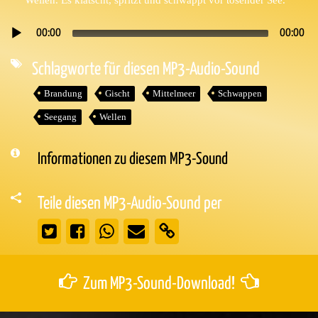
00:00
00:00
Audio-
Player
Schlagworte für diesen MP3-Audio-Sound
Brandung
Gischt
Mittelmeer
Schwappen
Seegang
Wellen
Informationen zu diesem MP3-Sound
Teile diesen MP3-Audio-Sound per
Zum MP3-Sound-Download!