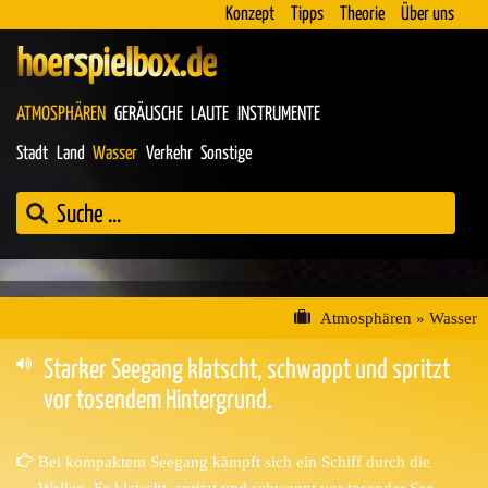
Konzept
Tipps
Theorie
Über uns
hoerspielbox.de
ATMOSPHÄREN
GERÄUSCHE
LAUTE
INSTRUMENTE
Stadt
Land
Wasser
Verkehr
Sonstige
Atmosphären
»
Wasser
Starker Seegang klatscht, schwappt und spritzt
vor tosendem Hintergrund.
Bei kompaktem Seegang kämpft sich ein Schiff durch die
Wellen. Es klatscht, spritzt und schwappt vor tosender See.