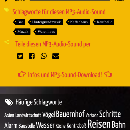
Audio-
Player
Schlagworte für diesen MP3-Audio-Sound
Bar
Hintergrundmusik
Kaffeehaus
Kaufhalle
Muzak
Warenhaus
Teile diesen MP3-Audio-Sound per
Infos und MP3-Sound-Download!
Häufige Schlagworte
Bauernhof
Schritte
Vögel
Asien
Landwirtschaft
Verkehr
Reisen
Bahn
Wasser
Alarm
Baustelle
Kontrabaß
Küche