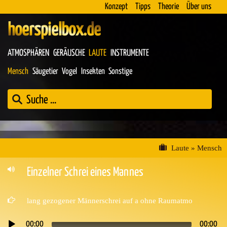
Konzept
Tipps
Theorie
Über uns
hoerspielbox.de
ATMOSPHÄREN
GERÄUSCHE
LAUTE
INSTRUMENTE
Mensch
Säugetier
Vogel
Insekten
Sonstige
Laute
»
Mensch
Einzelner Schrei eines Mannes
lang gezogener Männerschrei auf a ohne Raumatmo
00:00
00:00