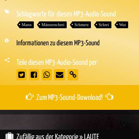
Audio-
Player
Schlagworte für diesen MP3-Audio-Sound
Mann
Männerschrei
Schmerz
Schrei
Wut
Informationen zu diesem MP3-Sound
Teile diesen MP3-Audio-Sound per
Zum MP3-Sound-Download!
Zufällig aus der Kategorie »
LAUTE