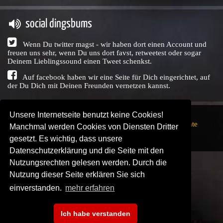
social dingsbums
Wenn Du twitter magst - wir haben dort einen Account und
freuen uns sehr, wenn Du uns dort favst, retweetest oder sogar
Deinem Lieblingssound einen Tweet schenkst.
Auf facebook haben wir eine Seite für Dich eingerichtet, auf
der Du Dich mit Deinen Freunden vernetzen kannst.
Unsere Internetseite benutzt keine Cookies!
Copyright © Audio Union GbR, 1999 - 2026,
Nutzungsrechte
Manchmal werden Cookies von Diensten Dritter
↗
Impressum
↗
Datenschutzerklärung
↗ | powered by
gesetzt. Es wichtig, dass unsere
SENDEPLATZ
↗
Datenschutzerklärung und die Seite mit den
Nutzungsrechten gelesen werden. Durch die
Nutzung dieser Seite erklären Sie sich
einverstanden.
mehr erfahren
Ich habe verstanden