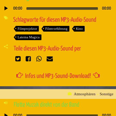
00:00
00:00
Audio-
Player
Schlagworte für diesen MP3-Audio-Sound
Filmprojektor
Filmvorführung
Kino
Laterna Magica
Teile diesen MP3-Audio-Sound per
Infos und MP3-Sound-Download!
Atmosphären
»
Sonstige
Flotte Muzak direkt von der Band
00:00
00:00