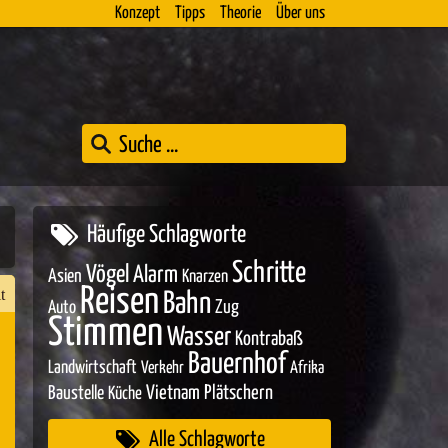
Konzept
Tipps
Theorie
Über uns
Häufige Schlagworte
Schritte
Vögel
Alarm
Asien
Knarzen
Reisen
t
Bahn
Zug
Auto
Stimmen
Wasser
Kontrabaß
Bauernhof
Landwirtschaft
Verkehr
Afrika
n
Baustelle
Vietnam
Plätschern
Küche
er
Alle Schlagworte