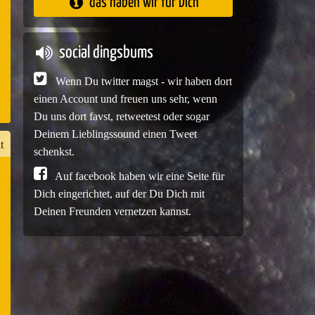
das haben wir für Dich
e
social dingsbums
Wenn Du twitter magst - wir haben dort
einen Account und freuen uns sehr, wenn
Du uns dort favst, retweetest oder sogar
Deinem Lieblingssound einen Tweet
t
schenkst.
Auf facebook haben wir eine Seite für
Dich eingerichtet, auf der Du Dich mit
n
Deinen Freunden vernetzen kannst.
er
e