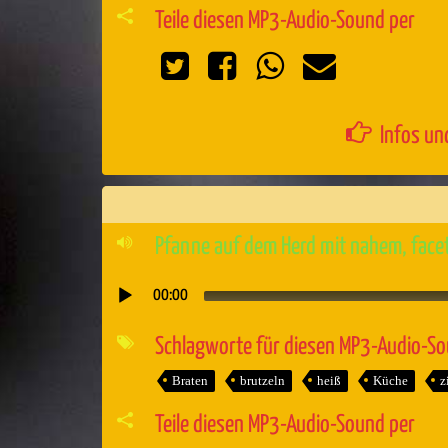
Teile diesen MP3-Audio-Sound per
Infos un
Pfanne auf dem Herd mit nahem, facet
00:00
Audio-
Player
Schlagworte für diesen MP3-Audio-S
Braten
brutzeln
heiß
Küche
z
Teile diesen MP3-Audio-Sound per