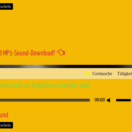
um
ischeln
die
Lautstärk
zu
regeln.
d MP3-Sound-Download!
Geräusche
»
Tätigkei
ternd mit der Bratpfanne hantiert wird
Pfeiltaste
00:00
Hoch/Runt
benutzen,
ound
um
ischeln
die