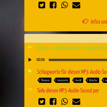
Infos un
Nahes, facettenreiches, ruhiges Brutz
00:00
Audio-
Player
Schlagworte für diesen MP3-Audio-S
Braten
brutzeln
heiß
Küche
z
Teile diesen MP3-Audio-Sound per