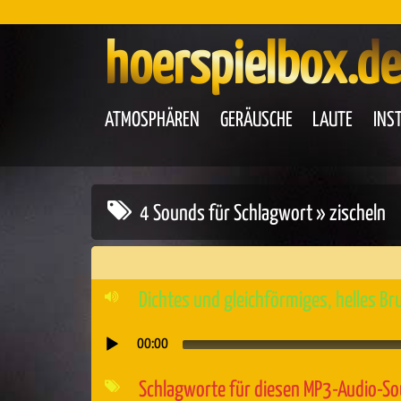
hoerspielbox.de
ATMOSPHÄREN
GERÄUSCHE
LAUTE
INS
4 Sounds für Schlagwort » zischeln
Dichtes und gleichförmiges, helles Br
00:00
Audio-
Player
Schlagworte für diesen MP3-Audio-S