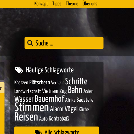
Konzept
Tipps
Theorie
Über uns
Häufige Schlagworte
Schritte
Plätschern
Knarzen
Verkehr
r
Bahn
Vietnam
Zug
Asien
Landwirtschaft
Bauernhof
Wasser
Baustelle
Afrika
Stimmen
Vögel
Alarm
Küche
n
Reisen
Kontrabaß
Auto
er
Alle Schlagworte