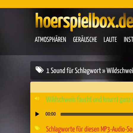
hoerspielbox.de
ATMOSPHÄREN
GERÄUSCHE
LAUTE
INS
1 Sound für Schlagwort » Wildschwe
Wildschwein faucht und knurrt ganz 
00:00
Audio-
Player
Schlagworte für diesen MP3-Audio-S