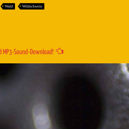
um
Wald
Wildschwein
die
Lautstärk
zu
regeln.
d MP3-Sound-Download!