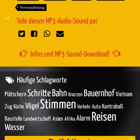
Verwunderung
Teile diesen MP3-Audio-Sound per
Infos und MP3-Sound-Download!
Häufige Schlagworte
Bahn
Schritte
Bauernhof
Plätschern
Vietnam
Knarzen
Stimmen
Vögel
Zug
Kontrabaß
Küche
Auto
Verkehr
Reisen
Alarm
Baustelle
Asien
Landwirtschaft
Afrika
Wasser