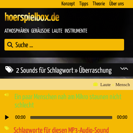
Konzept
Tipps
Theorie
Über uns
hoerspielbox.de
ATMOSPHÄREN
GERÄUSCHE
LAUTE
INSTRUMENTE
2 Sounds für Schlagwort » Überraschung
Laute
»
Mensch
Ein paar Menschen nah am Mikro staunen nicht
schlecht
00:00
00:00
Audio-
Player
Schlagworte für diesen MP3-Audio-Sound