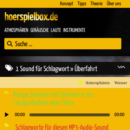
Konzept
Tipps
Theorie
Über uns
hoerspielbox.de
ATMOSPHÄREN
GERÄUSCHE
LAUTE
INSTRUMENTE
1 Sound für Schlagwort » Überfahrt
Atmosphären
»
Wasser
Ruhige Situation mit Stimmen in der
Fahrgastkabine einer Fähre
00:00
00:00
Audio-
Player
Schlagworte für diesen MP3-Audio-Sound