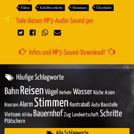
Fähre
Schiffsverkehr
Stimmen
Überfahrt
Teile diesen MP3-Audio-Sound per
Infos und MP3-Sound-Download!
Häufige Schlagworte
Reisen
Bahn
Wasser
Vögel
Asien
Küche
Verkehr
Stimmen
Alarm
Kontrabaß
Baustelle
Knarzen
Auto
Bauernhof
Schritte
Vietnam
Zug
Landwirtschaft
Afrika
Plätschern
Alle Schlagworte