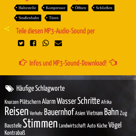
Haltestelle
Kompressor
Öffnen
Schließen
Straßenbahn
Türen
Teile diesen MP3-Audio-Sound per
Infos und MP3-Sound-Download!
Häufige Schlagworte
Schritte
Wasser
Alarm
Plätschern
Knarzen
Afrika
Reisen
Bahn
Bauernhof
Asien
Vietnam
Zug
Verkehr
Stimmen
Vögel
Baustelle
Landwirtschaft
Auto
Küche
Kontrabaß