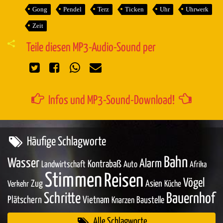
Gong
Pendel
Terz
Ticken
Uhr
Uhrwerk
Zeit
Teile diesen MP3-Audio-Sound per
Infos und MP3-Sound-Download!
Häufige Schlagworte
Bahn
Wasser
Alarm
Kontrabaß
Landwirtschaft
Auto
Afrika
Stimmen
Reisen
Vögel
Zug
Asien
Küche
Verkehr
Schritte
Bauernhof
Plätschern
Vietnam
Baustelle
Knarzen
Alle Schlagworte