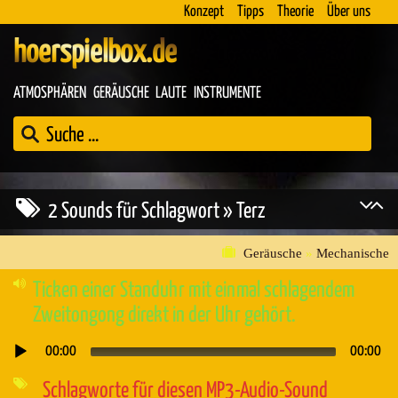
Konzept
Tipps
Theorie
Über uns
hoerspielbox.de
ATMOSPHÄREN
GERÄUSCHE
LAUTE
INSTRUMENTE
2 Sounds für Schlagwort » Terz
Geräusche
»
Mechanische
Ticken einer Standuhr mit einmal schlagendem
Zweitongong direkt in der Uhr gehört.
00:00
00:00
Audio-
Player
Schlagworte für diesen MP3-Audio-Sound