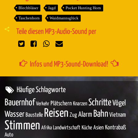
Blechbläser
Jagd
Pocket Hunting Horn
Taschenhorn
Waidmannsglück
Teile diesen MP3-Audio-Sound per
Infos und MP3-Sound-Download!
Häufige Schlagworte
Bauernhof
Schritte
Vögel
Plätschern
Knarzen
Verkehr
Reisen
Bahn
Wasser
Alarm
Baustelle
Zug
Vietnam
Stimmen
Asien
Kontrabaß
Landwirtschaft
Küche
Afrika
Auto