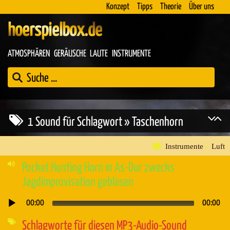
Konzept
Tipps
Theorie
Über uns
hoerspielbox.de
ATMOSPHÄREN
GERÄUSCHE
LAUTE
INSTRUMENTE
1 Sound für Schlagwort » Taschenhorn
Instrumente
»
Luft
Pocket Hunting Horn in As-Dur zwecks
Jagdimprovisation geblasen
00:00
00:00
Audio-
Player
Schlagworte für diesen MP3-Audio-Sound