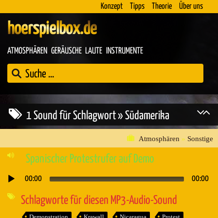
Konzept
Tipps
Theorie
Über uns
hoerspielbox.de
ATMOSPHÄREN
GERÄUSCHE
LAUTE
INSTRUMENTE
1 Sound für Schlagwort » Südamerika
Atmosphären
»
Sonstige
Spanischer Protestrufer auf Demo
00:00
00:00
Audio-
Player
Schlagworte für diesen MP3-Audio-Sound
Demonstration
Krawall
Nicaragua
Protest