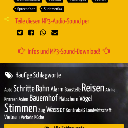
Sprechchor
Südamerika
Teile diesen MP3-Audio-Sound per
Infos und MP3-Sound-Download!
Häufige Schlagworte
Reisen
Bahn
Schritte
Alarm
Baustelle
Auto
Afrika
Bauernhof
Vögel
Asien
Plätschern
Knarzen
Stimmen
Wasser
Zug
Kontrabaß
Landwirtschaft
Vietnam
Küche
Verkehr