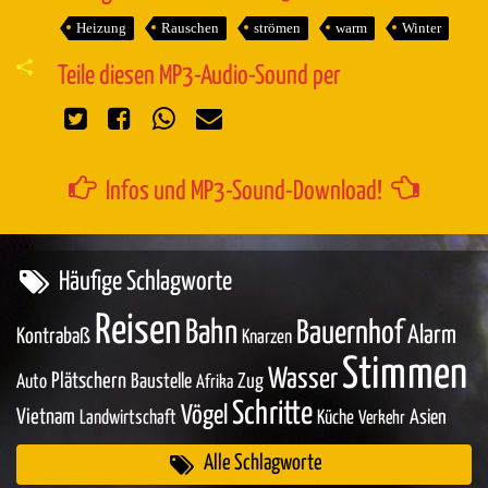
Heizung
Rauschen
strömen
warm
Winter
Teile diesen MP3-Audio-Sound per
Infos und MP3-Sound-Download!
Häufige Schlagworte
Reisen
Bahn
Bauernhof
Alarm
Kontrabaß
Knarzen
Stimmen
Wasser
Plätschern
Baustelle
Zug
Auto
Afrika
Schritte
Vögel
Vietnam
Asien
Landwirtschaft
Küche
Verkehr
Alle Schlagworte