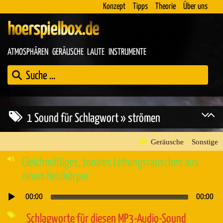
Konzept
Tipps
Theorie
Über uns
hoerspielbox.de
ATMOSPHÄREN
GERÄUSCHE
LAUTE
INSTRUMENTE
1 Sound für Schlagwort » strömen
Geräusche
»
Sonstige
Gleichmäßiges, tonales Leitungsrauschen aus
einem Heizkörper
00:00
00:00
Audio-
Player
Schlagworte für diesen MP3-Audio-Sound