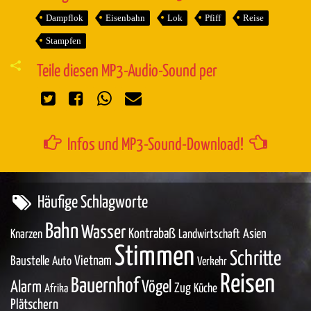
Dampflok
Eisenbahn
Lok
Pfiff
Reise
Stampfen
Teile diesen MP3-Audio-Sound per
Infos und MP3-Sound-Download!
Häufige Schlagworte
Bahn
Wasser
Kontrabaß
Asien
Knarzen
Landwirtschaft
Stimmen
Schritte
Baustelle
Vietnam
Auto
Verkehr
Reisen
Bauernhof
Vögel
Alarm
Zug
Küche
Afrika
Plätschern