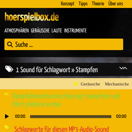
Konzept
Tipps
Theorie
Über uns
hoerspielbox.de
ATMOSPHÄREN
GERÄUSCHE
LAUTE
INSTRUMENTE
1 Sound für Schlagwort » Stampfen
Geräusche
»
Mechanische
Dampflokomotive beschleunigt stampfend und
fährt pfeifend vorbei
00:00
00:00
Audio-
Player
Schlagworte für diesen MP3-Audio-Sound