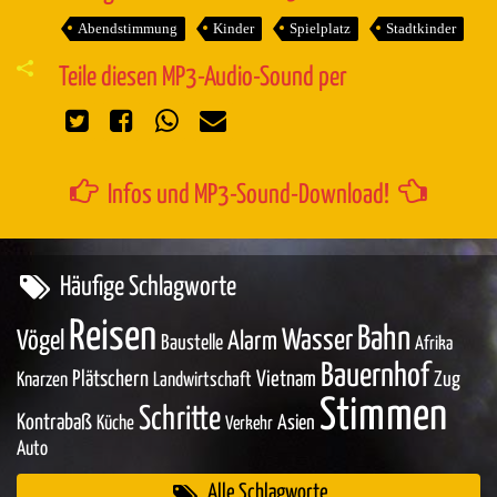
Abendstimmung
Kinder
Spielplatz
Stadtkinder
Teile diesen MP3-Audio-Sound per
Infos und MP3-Sound-Download!
Häufige Schlagworte
Reisen
Bahn
Wasser
Vögel
Alarm
Baustelle
Afrika
Bauernhof
Plätschern
Vietnam
Zug
Knarzen
Landwirtschaft
Stimmen
Schritte
Kontrabaß
Asien
Küche
Verkehr
Auto
Alle Schlagworte