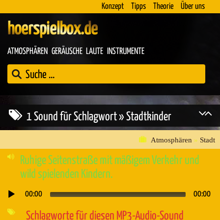
Konzept
Tipps
Theorie
Über uns
hoerspielbox.de
ATMOSPHÄREN
GERÄUSCHE
LAUTE
INSTRUMENTE
1 Sound für Schlagwort » Stadtkinder
Atmosphären
»
Stadt
Ruhige Seitenstraße mit mäßigem Verkehr und
wild spielenden Kindern.
00:00
00:00
Audio-
Player
Schlagworte für diesen MP3-Audio-Sound