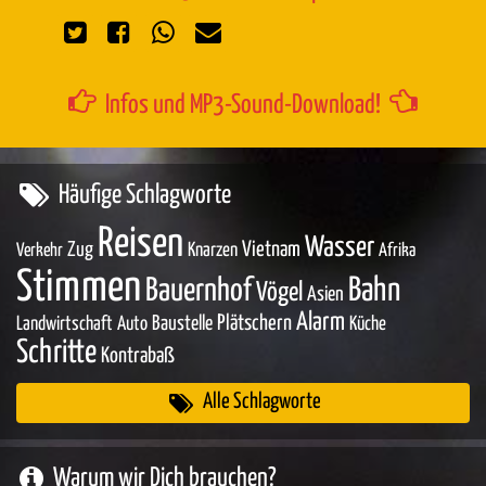
Infos und MP3-Sound-Download!
Häufige Schlagworte
Reisen
Wasser
Zug
Vietnam
Knarzen
Verkehr
Afrika
Stimmen
Bahn
Bauernhof
Vögel
Asien
Alarm
Baustelle
Plätschern
Landwirtschaft
Auto
Küche
Schritte
Kontrabaß
Alle Schlagworte
Warum wir Dich brauchen?