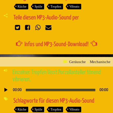
Küche
Spüle
Tropfen
Vibrato
Teile diesen MP3-Audio-Sound per
Infos und MP3-Sound-Download!
Geräusche
»
Mechanische
Einzelner Tropfen lässt Porzellanteller tönend
vibrieren.
00:00
00:00
Audio-
Player
Schlagworte für diesen MP3-Audio-Sound
Küche
Spüle
Tropfen
Vibrato