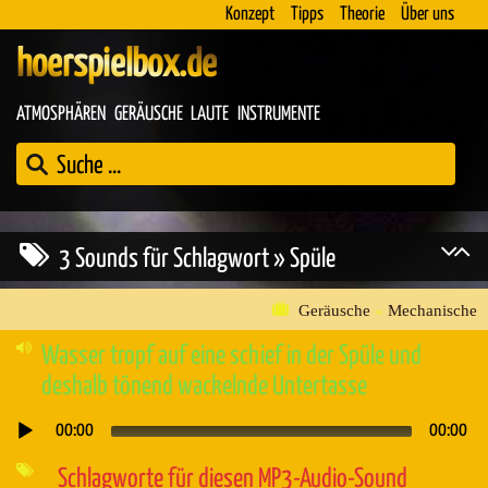
Konzept
Tipps
Theorie
Über uns
hoerspielbox.de
ATMOSPHÄREN
GERÄUSCHE
LAUTE
INSTRUMENTE
3 Sounds für Schlagwort » Spüle
Geräusche
»
Mechanische
Wasser tropf auf eine schief in der Spüle und
deshalb tönend wackelnde Untertasse
00:00
00:00
Audio-
Player
Schlagworte für diesen MP3-Audio-Sound