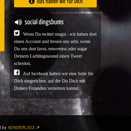
das haben wir für Dich
e
social dingsbums
Wenn Du twitter magst - wir haben dort
einen Account und freuen uns sehr, wenn
Du uns dort favst, retweetest oder sogar
Deinem Lieblingssound einen Tweet
schenkst.
Auf facebook haben wir eine Seite für
Dich eingerichtet, auf der Du Dich mit
Deinen Freunden vernetzen kannst.
d by
SENDEPLATZ
↗