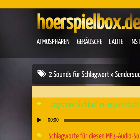
hoerspielbox.de
ATMOSPHÄREN
GERÄUSCHE
LAUTE
INS
2 Sounds für Schlagwort » Sendersu
Langsamer Suchlauf im Frequenzband 
00:00
Audio-
Player
Schlagworte für diesen MP3-Audio-S