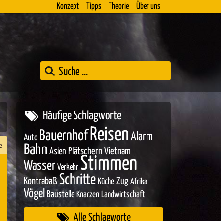
Konzept
Tipps
Theorie
Über uns
Häufige Schlagworte
Reisen
Bauernhof
Alarm
Auto
e
Bahn
Asien
Plätschern
Vietnam
Stimmen
Wasser
Verkehr
Schritte
Kontrabaß
Zug
Küche
Afrika
n
Vögel
Baustelle
Knarzen
Landwirtschaft
er
Alle Schlagworte