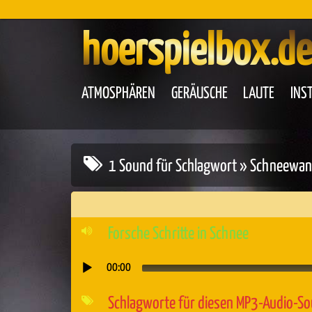
hoerspielbox.de
ATMOSPHÄREN
GERÄUSCHE
LAUTE
INS
1 Sound für Schlagwort » Schneewa
Forsche Schritte in Schnee
00:00
Audio-
Player
Schlagworte für diesen MP3-Audio-S