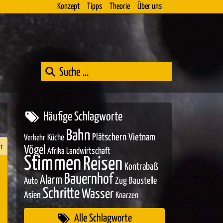
Konzept
Tipps
Theorie
Über uns
Häufige Schlagworte
Bahn
Plätschern
Vietnam
Küche
Verkehr
t
Vögel
Landwirtschaft
Afrika
Stimmen
Reisen
Kontrabaß
Bauernhof
Alarm
Zug
Baustelle
Auto
n
Schritte
Wasser
Asien
Knarzen
er
Alle Schlagworte