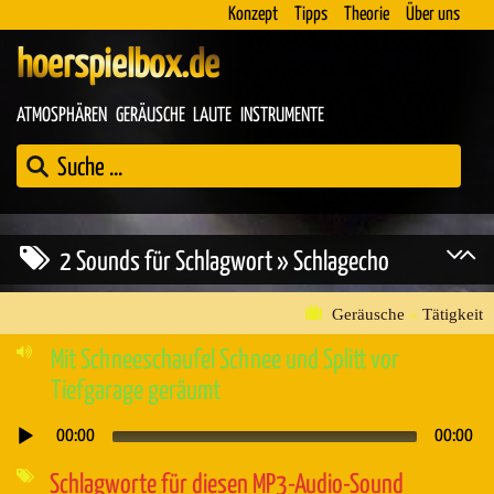
Konzept
Tipps
Theorie
Über uns
hoerspielbox.de
ATMOSPHÄREN
GERÄUSCHE
LAUTE
INSTRUMENTE
2 Sounds für Schlagwort » Schlagecho
Geräusche
»
Tätigkeit
Mit Schneeschaufel Schnee und Splitt vor
Tiefgarage geräumt
00:00
00:00
Audio-
Player
Schlagworte für diesen MP3-Audio-Sound