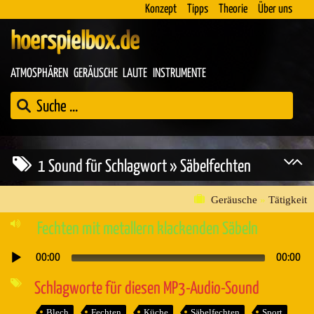
Konzept
Tipps
Theorie
Über uns
hoerspielbox.de
ATMOSPHÄREN
GERÄUSCHE
LAUTE
INSTRUMENTE
1 Sound für Schlagwort » Säbelfechten
Geräusche
»
Tätigkeit
Fechten mit metallern klackenden Säbeln
00:00
00:00
Audio-
Player
Schlagworte für diesen MP3-Audio-Sound
Blech
Fechten
Küche
Säbelfechten
Sport