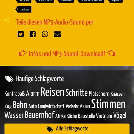
Töten
Teile diesen MP3-Audio-Sound per
Infos und MP3-Sound-Download!
Häufige Schlagworte
Reisen
Schritte
Alarm
Kontrabaß
Plätschern
Knarzen
Stimmen
Bahn
Zug
Asien
Auto
Landwirtschaft
Verkehr
Bauernhof
Wasser
Vögel
Baustelle
Vietnam
Küche
Afrika
Alle Schlagworte