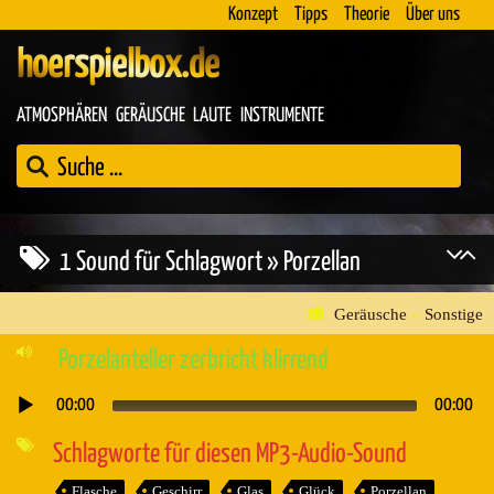
Konzept
Tipps
Theorie
Über uns
hoerspielbox.de
ATMOSPHÄREN
GERÄUSCHE
LAUTE
INSTRUMENTE
1 Sound für Schlagwort » Porzellan
Geräusche
»
Sonstige
Porzelanteller zerbricht klirrend
00:00
00:00
Audio-
Player
Schlagworte für diesen MP3-Audio-Sound
Flasche
Geschirr
Glas
Glück
Porzellan