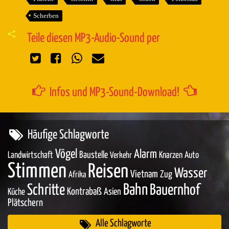
Scherben
Teile diesen MP3-Audio-Sound per
Infos und MP3-Sound-Download!
Häufige Schlagworte
Vögel
Alarm
Baustelle
Landwirtschaft
Knarzen
Auto
Verkehr
Stimmen
Reisen
Wasser
Vietnam
Zug
Afrika
Bahn
Schritte
Bauernhof
Kontrabaß
Asien
Küche
Plätschern
Alle Schlagworte