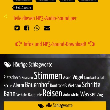
Sektflasche
Teile diesen MP3-Audio-Sound per
Infos und MP3-Sound-Download!
Häufige Schlagworte
Stimmen
Vögel
Plätschern
Asien
Knarzen
Landwirtschaft
Bauernhof
Schritte
Alarm
Kontrabaß
Vietnam
Küche
Reisen
Bahn
Wasser
Baustelle
Zug
Auto
Verkehr
Afrika
Alle Schlagworte