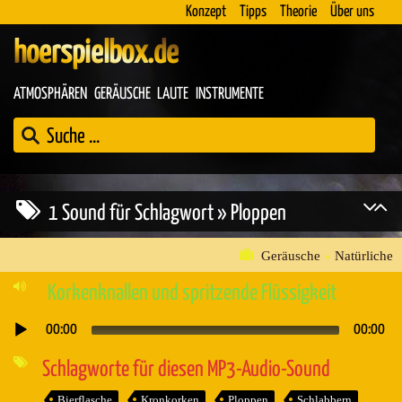
Konzept
Tipps
Theorie
Über uns
hoerspielbox.de
ATMOSPHÄREN
GERÄUSCHE
LAUTE
INSTRUMENTE
1 Sound für Schlagwort » Ploppen
Geräusche
»
Natürliche
Korkenknallen und spritzende Flüssigkeit
00:00
00:00
Audio-
Player
Schlagworte für diesen MP3-Audio-Sound
Bierflasche
Kronkorken
Ploppen
Schlabbern