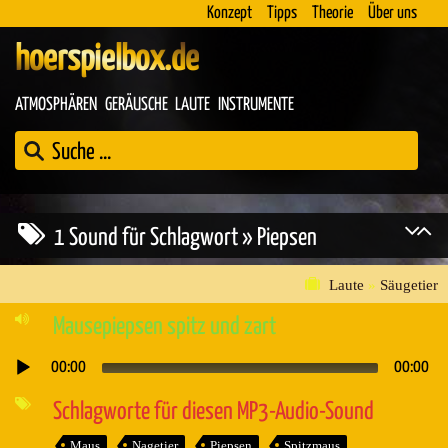
Konzept
Tipps
Theorie
Über uns
hoerspielbox.de
ATMOSPHÄREN
GERÄUSCHE
LAUTE
INSTRUMENTE
1 Sound für Schlagwort » Piepsen
Laute
»
Säugetier
Mausepiepsen spitz und zart
00:00
00:00
Audio-
Player
Schlagworte für diesen MP3-Audio-Sound
Maus
Nagetier
Piepsen
Spitzmaus