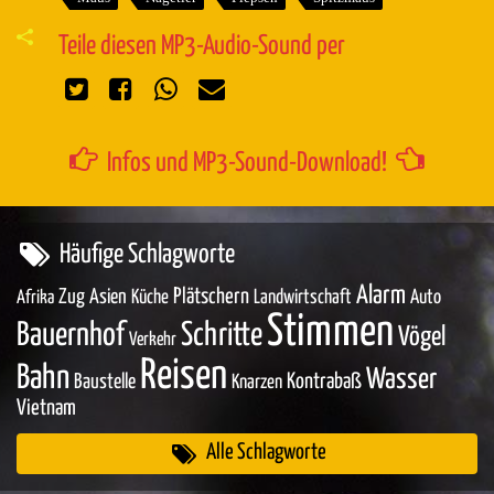
Teile diesen MP3-Audio-Sound per
Infos und MP3-Sound-Download!
Häufige Schlagworte
Alarm
Zug
Asien
Plätschern
Küche
Landwirtschaft
Auto
Afrika
Stimmen
Bauernhof
Schritte
Vögel
Verkehr
Reisen
Bahn
Wasser
Baustelle
Kontrabaß
Knarzen
Vietnam
Alle Schlagworte