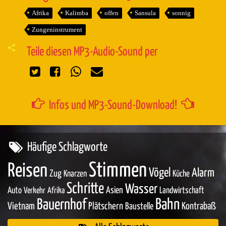
Afrika
Kalimba
offen
Sansula
sonnig
Zungeninstrument
Teile diesen MP3-Audio-Sound per
Infos und MP3-Sound-Download!
Häufige Schlagworte
Stimmen
Reisen
Vögel
Alarm
Zug
Knarzen
Küche
Schritte
Wasser
Asien
Auto
Landwirtschaft
Verkehr
Afrika
Bahn
Bauernhof
Vietnam
Plätschern
Baustelle
Kontrabaß