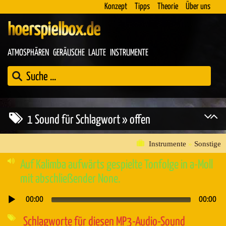
Konzept
Tipps
Theorie
Über uns
hoerspielbox.de
ATMOSPHÄREN
GERÄUSCHE
LAUTE
INSTRUMENTE
1 Sound für Schlagwort » offen
Instrumente
»
Sonstige
Auf Kalimba aufwärts gespielte Tonfolge in a-Moll
mit abschließender None.
00:00
00:00
Audio-
Player
Schlagworte für diesen MP3-Audio-Sound