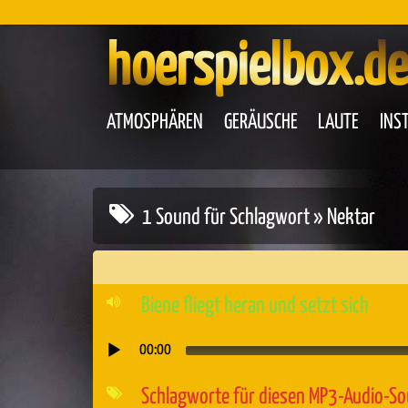
hoerspielbox.de
ATMOSPHÄREN
GERÄUSCHE
LAUTE
INS
1 Sound für Schlagwort » Nektar
Biene fliegt heran und setzt sich
00:00
Audio-
Player
Schlagworte für diesen MP3-Audio-S