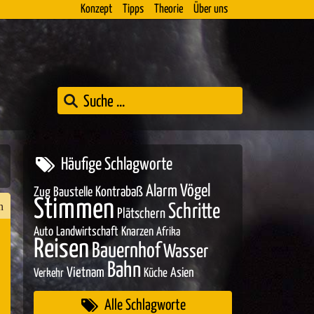
Konzept
Tipps
Theorie
Über uns
Häufige Schlagworte
Vögel
Alarm
Zug
Baustelle
Kontrabaß
Stimmen
n
Schritte
Plätschern
Auto
Landwirtschaft
Knarzen
Afrika
Reisen
Bauernhof
Wasser
n
Bahn
Vietnam
Asien
Küche
Verkehr
er
Alle Schlagworte