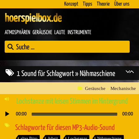
Konzept
Tipps
Theorie
Über uns
hoerspielbox.de
ATMOSPHÄREN
GERÄUSCHE
LAUTE
INSTRUMENTE
1 Sound für Schlagwort » Nähmaschiene
Geräusche
»
Mechanische
Lochstanze mit leisen Stimmen im Hintergrund
00:00
00:00
Audio-
Player
Schlagworte für diesen MP3-Audio-Sound
altes Büro
Arbeit
Lochstanze
Nähmaschiene