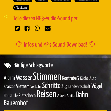
Tackern
Teile diesen MP3-Audio-Sound per
Infos und MP3-Sound-Download!
Häufige Schlagworte
Stimmen
Wasser
Alarm
Kontrabaß
Küche
Auto
Schritte
Vögel
Vietnam
Zug
Knarzen
Landwirtschaft
Verkehr
Reisen
Bahn
Baustelle
Plätschern
Asien
Afrika
Bauernhof