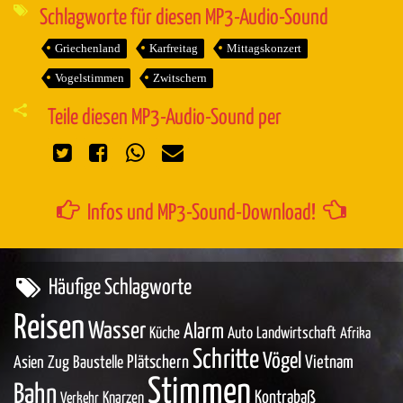
Schlagworte für diesen MP3-Audio-Sound
Griechenland
Karfreitag
Mittagskonzert
Vogelstimmen
Zwitschern
Teile diesen MP3-Audio-Sound per
Infos und MP3-Sound-Download!
Häufige Schlagworte
Reisen
Wasser
Alarm
Küche
Auto
Landwirtschaft
Afrika
Schritte
Vögel
Asien
Zug
Baustelle
Plätschern
Vietnam
Stimmen
Bahn
Kontrabaß
Knarzen
Verkehr