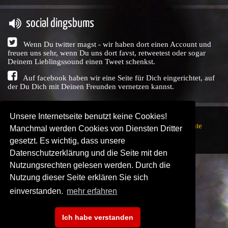
social dingsbums
Wenn Du twitter magst - wir haben dort einen Account und
freuen uns sehr, wenn Du uns dort favst, retweetest oder sogar
Deinem Lieblingssound einen Tweet schenkst.
Auf facebook haben wir eine Seite für Dich eingerichtet, auf
der Du Dich mit Deinen Freunden vernetzen kannst.
Unsere Internetseite benutzt keine Cookies!
Copyright © Audio Union GbR, 1999 - 2026,
Nutzungsrechte
Manchmal werden Cookies von Diensten Dritter
↗
Impressum
↗
Datenschutzerklärung
↗ | powered by
gesetzt. Es wichtig, dass unsere
SENDEPLATZ
↗
Datenschutzerklärung und die Seite mit den
Nutzungsrechten gelesen werden. Durch die
Nutzung dieser Seite erklären Sie sich
einverstanden.
mehr erfahren
Ich habe verstanden