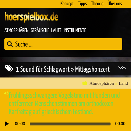
Konzept
Tipps
Theorie
Über uns
hoerspielbox.de
ATMOSPHÄREN
GERÄUSCHE
LAUTE
INSTRUMENTE
1 Sound für Schlagwort » Mittagskonzert
Atmosphären
»
Land
Frühlingsschwangere Vogelatmo mit Hunden und
entfernten Menschenstimmen am orthodoxen
Karfreitag auf griechischem Festland.
00:00
00:00
Audio-
Player