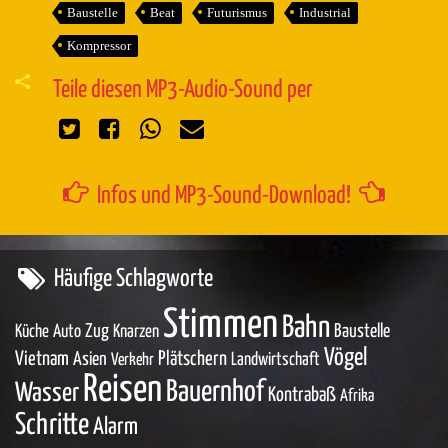
Baustelle
Beat
Futurismus
Industrial
Kompressor
Teile diesen MP3-Audio-Sound per
Infos und MP3-Sound-Download!
Häufige Schlagworte
Stimmen
Bahn
Zug
Baustelle
Küche
Auto
Knarzen
Vögel
Vietnam
Asien
Plätschern
Landwirtschaft
Verkehr
Reisen
Bauernhof
Wasser
Kontrabaß
Afrika
Schritte
Alarm