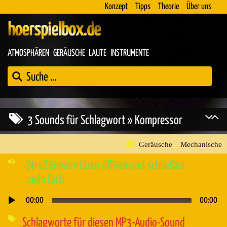
Konzept
Tipps
Theorie
Über uns
hoerspielbox.de
ATMOSPHÄREN
GERÄUSCHE
LAUTE
INSTRUMENTE
3 Sounds für Schlagwort » Kompressor
Geräusche
»
Mechanische
Straßenbahntüren öffnen und schließen
mehrfach
00:00
00:00
Audio-
Player
Schlagworte für diesen MP3-Audio-Sound