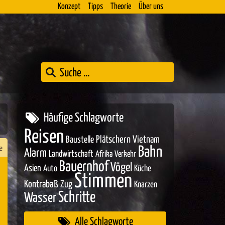
Konzept
Tipps
Theorie
Über uns
Häufige Schlagworte
Reisen
Baustelle
Plätschern
Vietnam
e
Bahn
Alarm
Landwirtschaft
Afrika
Verkehr
Bauernhof
Vögel
Asien
Auto
Küche
Stimmen
Kontrabaß
Zug
Knarzen
n
Schritte
Wasser
er
Alle Schlagworte