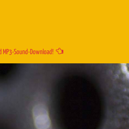
um
die
Lautstärk
zu
regeln.
d MP3-Sound-Download!