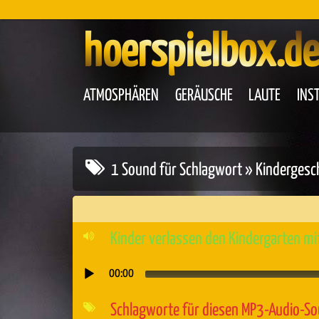
hoerspielbox.de
ATMOSPHÄREN
GERÄUSCHE
LAUTE
INS
1 Sound für Schlagwort » Kindergesc
Kinder verlassen den Kindergarten mi
00:00
Audio-
Player
Schlagworte für diesen MP3-Audio-S