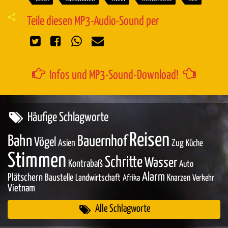
Teile diesen MP3-Audio-Sound per
Infos und MP3-Sound-Download!
Häufige Schlagworte
Reisen
Bahn
Bauernhof
Vögel
Asien
Zug
Küche
Stimmen
Schritte
Wasser
Kontrabaß
Auto
Alarm
Plätschern
Baustelle
Landwirtschaft
Knarzen
Afrika
Verkehr
Vietnam
Alle Schlagworte