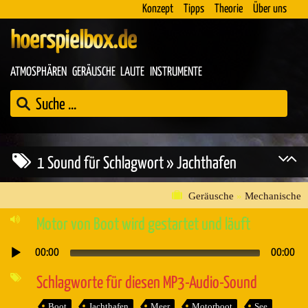
Konzept
Tipps
Theorie
Über uns
hoerspielbox.de
ATMOSPHÄREN
GERÄUSCHE
LAUTE
INSTRUMENTE
1 Sound für Schlagwort » Jachthafen
Geräusche
»
Mechanische
Motor von Boot wird gestartet und läuft
00:00
00:00
Audio-
Player
Schlagworte für diesen MP3-Audio-Sound
Boot
Jachthafen
Meer
Motorboot
See