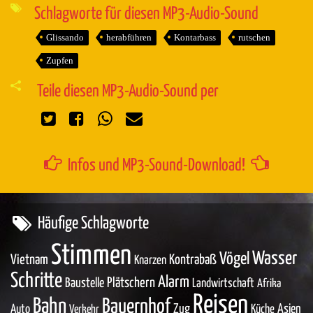
Schlagworte für diesen MP3-Audio-Sound
Glissando
herabführen
Kontarbass
rutschen
Zupfen
Teile diesen MP3-Audio-Sound per
Infos und MP3-Sound-Download!
Häufige Schlagworte
Stimmen
Wasser
Vögel
Vietnam
Kontrabaß
Knarzen
Schritte
Alarm
Baustelle
Plätschern
Landwirtschaft
Afrika
Reisen
Bahn
Bauernhof
Zug
Asien
Auto
Küche
Verkehr