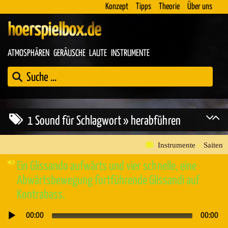
Konzept
Tipps
Theorie
Über uns
hoerspielbox.de
ATMOSPHÄREN
GERÄUSCHE
LAUTE
INSTRUMENTE
1 Sound für Schlagwort » herabführen
Instrumente
»
Saiten
Ein Glissando aufwärts und vier schnelle, eine
Abwärtsbewegung fortführende Glissandi auf
Kontrabass.
00:00
00:00
Audio-
Player