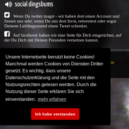
social dingsbums
Wenn Du twitter magst - wir haben dort einen Account und
freuen uns sehr, wenn Du uns dort favst, retweetest oder sogar
Deinem Lieblingssound einen Tweet schenkst.
Auf facebook haben wir eine Seite für Dich eingerichtet, auf
der Du Dich mit Deinen Freunden vernetzen kannst.
Unsere Internetseite benutzt keine Cookies!
Copyright © Audio Union GbR, 1999 - 2026,
Nutzungsrechte
Manchmal werden Cookies von Diensten Dritter
↗
Impressum
↗
Datenschutzerklärung
↗ | powered by
gesetzt. Es wichtig, dass unsere
SENDEPLATZ
↗
Datenschutzerklärung und die Seite mit den
Nutzungsrechten gelesen werden. Durch die
Nutzung dieser Seite erklären Sie sich
einverstanden.
mehr erfahren
Ich habe verstanden