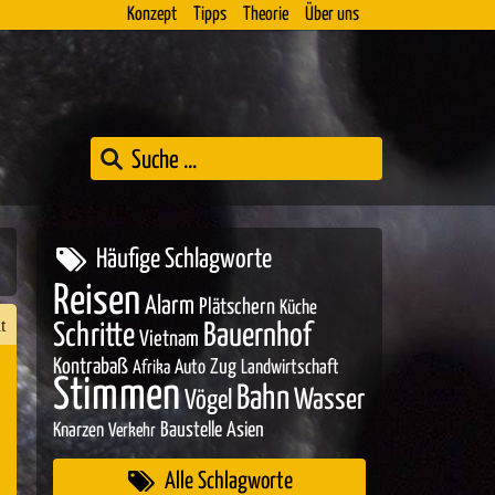
Konzept
Tipps
Theorie
Über uns
Häufige Schlagworte
Reisen
Alarm
Plätschern
Küche
t
Schritte
Bauernhof
Vietnam
Kontrabaß
Zug
Auto
Landwirtschaft
Afrika
Stimmen
Bahn
Wasser
Vögel
n
Baustelle
Asien
Knarzen
Verkehr
er
Alle Schlagworte