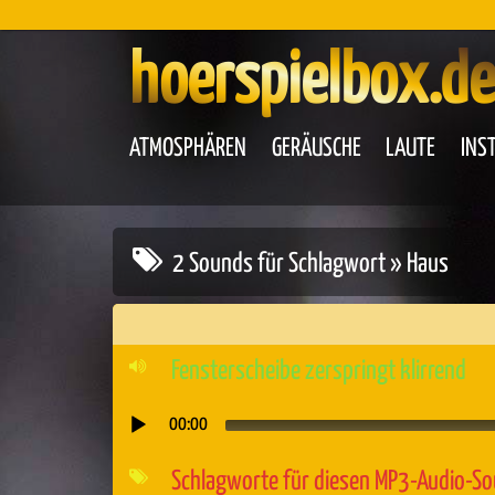
hoerspielbox.de
ATMOSPHÄREN
GERÄUSCHE
LAUTE
INS
2 Sounds für Schlagwort » Haus
Fensterscheibe zerspringt klirrend
00:00
Audio-
Player
Schlagworte für diesen MP3-Audio-S