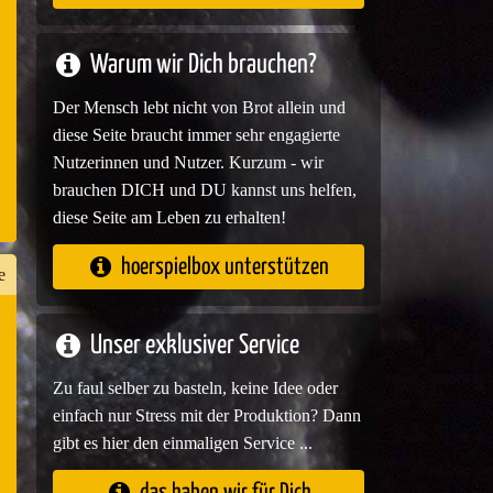
e
Warum wir Dich brauchen?
Der Mensch lebt nicht von Brot allein und
diese Seite braucht immer sehr engagierte
Nutzerinnen und Nutzer. Kurzum - wir
brauchen DICH und DU kannst uns helfen,
diese Seite am Leben zu erhalten!
hoerspielbox unterstützen
e
Unser exklusiver Service
n
Zu faul selber zu basteln, keine Idee oder
er
einfach nur Stress mit der Produktion? Dann
gibt es hier den einmaligen Service ...
das haben wir für Dich