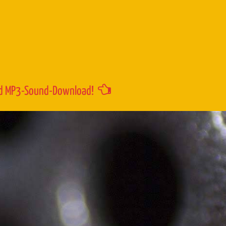
um
die
Lautstärk
zu
regeln.
d MP3-Sound-Download!