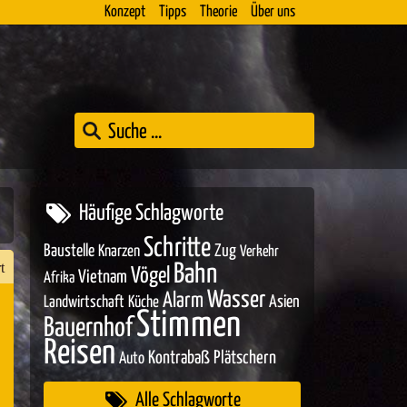
Konzept
Tipps
Theorie
Über uns
Häufige Schlagworte
Schritte
Baustelle
Zug
Knarzen
Verkehr
t
Bahn
Vögel
Vietnam
Afrika
Wasser
Alarm
Asien
Landwirtschaft
Küche
Stimmen
Bauernhof
n
Reisen
Kontrabaß
Plätschern
Auto
er
Alle Schlagworte