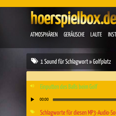
hoerspielbox.de
ATMOSPHÄREN
GERÄUSCHE
LAUTE
INS
1 Sound für Schlagwort » Golfplatz
Einputten des Balls beim Golf
00:00
Audio-
Player
Schlagworte für diesen MP3-Audio-S