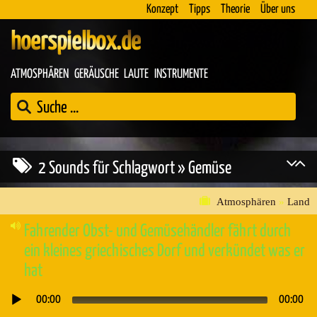
Konzept
Tipps
Theorie
Über uns
hoerspielbox.de
ATMOSPHÄREN
GERÄUSCHE
LAUTE
INSTRUMENTE
2 Sounds für Schlagwort » Gemüse
Atmosphären
»
Land
Fahrender Obst- und Gemüsehändler fährt durch
ein kleines griechisches Dorf und verkündet was er
hat
00:00
00:00
Audio-
Player