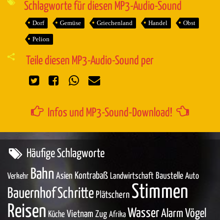
Schlagworte für diesen MP3-Audio-Sound
Dorf
Gemüse
Griechenland
Handel
Obst
Pelion
Teile diesen MP3-Audio-Sound per
Infos und MP3-Sound-Download!
Häufige Schlagworte
Bahn
Asien
Kontrabaß
Baustelle
Landwirtschaft
Auto
Verkehr
Stimmen
Bauernhof
Schritte
Plätschern
Reisen
Wasser
Vögel
Alarm
Vietnam
Zug
Küche
Afrika