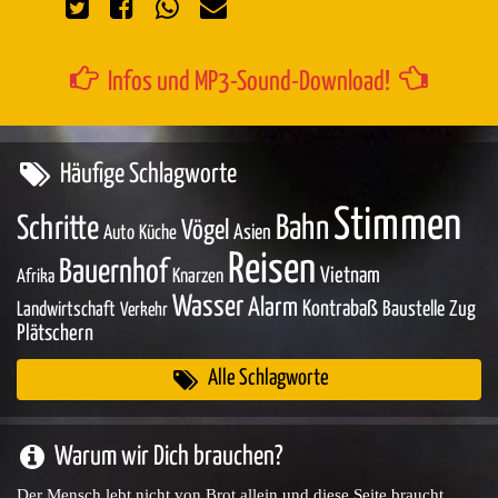
Infos und MP3-Sound-Download!
Häufige Schlagworte
Stimmen
Bahn
Schritte
Vögel
Asien
Auto
Küche
Reisen
Bauernhof
Vietnam
Knarzen
Afrika
Wasser
Alarm
Kontrabaß
Baustelle
Zug
Landwirtschaft
Verkehr
Plätschern
Alle Schlagworte
Warum wir Dich brauchen?
Der Mensch lebt nicht von Brot allein und diese Seite braucht