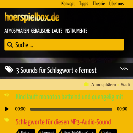
Konzept
Tipps
Theorie
Über uns
hoerspielbox.de
ATMOSPHÄREN
GERÄUSCHE
LAUTE
INSTRUMENTE
3 Sounds für Schlagwort » Fernost
Atmosphären
»
Stadt
Kind läuft monoton bettelnd und quengelig mit
00:00
00:00
Audio-
Player
Schlagworte für diesen MP3-Audio-Sound
Betteln
Fernost
Ho-Chi-Minh-City
Saigon