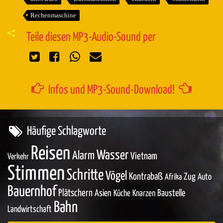
Rechenmaschine
Teile diesen MP3-Audio-Sound per
Infos und MP3-Sound-Download!
Häufige Schlagworte
Reisen
Wasser
Alarm
Vietnam
Verkehr
Stimmen
Schritte
Vögel
Kontrabaß
Zug
Auto
Afrika
Bauernhof
Plätschern
Asien
Baustelle
Küche
Knarzen
Bahn
Landwirtschaft