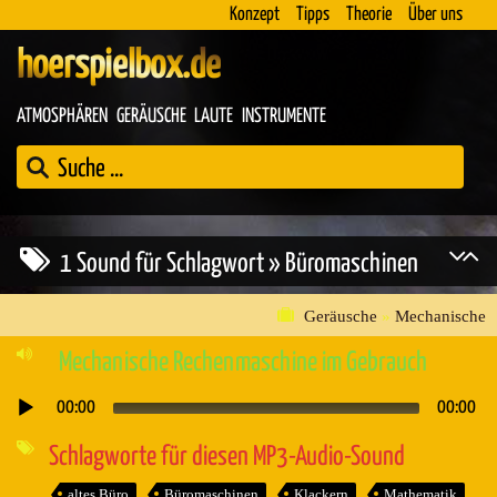
Konzept
Tipps
Theorie
Über uns
hoerspielbox.de
ATMOSPHÄREN
GERÄUSCHE
LAUTE
INSTRUMENTE
1 Sound für Schlagwort » Büromaschinen
Geräusche
»
Mechanische
Mechanische Rechenmaschine im Gebrauch
00:00
00:00
Audio-
Player
Schlagworte für diesen MP3-Audio-Sound
altes Büro
Büromaschinen
Klackern
Mathematik