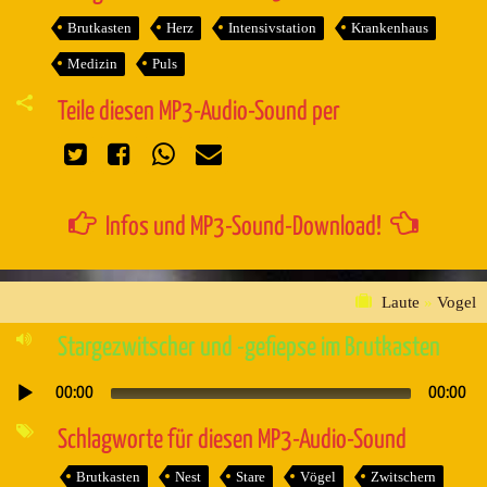
Brutkasten
Herz
Intensivstation
Krankenhaus
Medizin
Puls
Teile diesen MP3-Audio-Sound per
Infos und MP3-Sound-Download!
Laute
»
Vogel
Stargezwitscher und -gefiepse im Brutkasten
00:00
00:00
Audio-
Player
Schlagworte für diesen MP3-Audio-Sound
Brutkasten
Nest
Stare
Vögel
Zwitschern