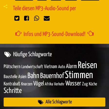
Teile diesen MP3-Audio-Sound per
Infos und MP3-Sound-Download!
Häufige Schlagworte
Reisen
Alarm
Plätschern
Vietnam
Landwirtschaft
Auto
Stimmen
Bahn
Bauernhof
Baustelle
Asien
Wasser
Vögel
Kontrabaß
Zug
Knarzen
Küche
Afrika
Verkehr
Schritte
Alle Schlagworte