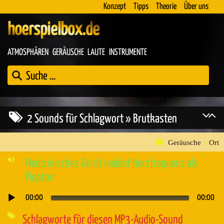
Konzept
Tipps
Theorie
Über uns
hoerspielbox.de
ATMOSPHÄREN
GERÄUSCHE
LAUTE
INSTRUMENTE
2 Sounds für Schlagwort » Brutkasten
Geräusche
»
Ort
Medizinisches Gerät meldet Herzfrequenz als
Piepton
00:00
00:00
Audio-
Player
Schlagworte für diesen MP3-Audio-Sound