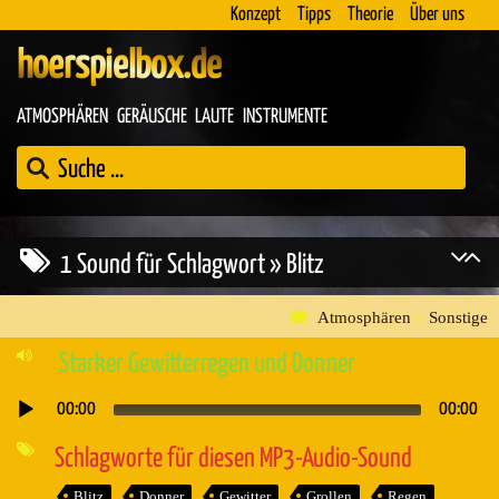
Konzept
Tipps
Theorie
Über uns
hoerspielbox.de
ATMOSPHÄREN
GERÄUSCHE
LAUTE
INSTRUMENTE
1 Sound für Schlagwort » Blitz
Atmosphären
»
Sonstige
Starker Gewitterregen und Donner
00:00
00:00
Audio-
Player
Schlagworte für diesen MP3-Audio-Sound
Blitz
Donner
Gewitter
Grollen
Regen