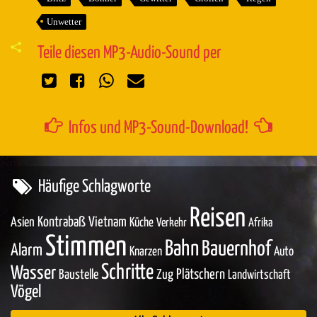
Unwetter
Teile diesen MP3-Audio-Sound per
Infos und MP3-Sound-Download!
Häufige Schlagworte
Reisen
Asien
Kontrabaß
Vietnam
Küche
Verkehr
Afrika
Stimmen
Bahn
Bauernhof
Alarm
Knarzen
Auto
Schritte
Wasser
Baustelle
Zug
Plätschern
Landwirtschaft
Vögel