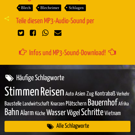
Blech
Blecheimer
Schlagen
Teile diesen MP3-Audio-Sound per
Infos und MP3-Sound-Download!
Häufige Schlagworte
Stimmen
Reisen
Asien
Zug
Kontrabaß
Auto
Verkehr
Bauernhof
Baustelle
Plätschern
Landwirtschaft
Knarzen
Afrika
Bahn
Schritte
Wasser
Vögel
Alarm
Vietnam
Küche
Alle Schlagworte