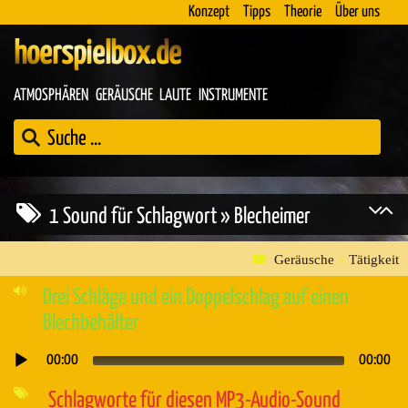
Konzept
Tipps
Theorie
Über uns
hoerspielbox.de
ATMOSPHÄREN
GERÄUSCHE
LAUTE
INSTRUMENTE
1 Sound für Schlagwort » Blecheimer
Geräusche
»
Tätigkeit
Drei Schläge und ein Doppelschlag auf einen
Blechbehälter
00:00
00:00
Audio-
Player
Schlagworte für diesen MP3-Audio-Sound