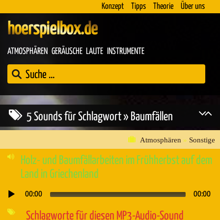
Konzept
Tipps
Theorie
Über uns
hoerspielbox.de
ATMOSPHÄREN
GERÄUSCHE
LAUTE
INSTRUMENTE
5 Sounds für Schlagwort » Baumfällen
Atmosphären
»
Sonstige
Holz- und Baumfällarbeiten im Frühherbst auf dem
Land in Griechenland
00:00
00:00
Audio-
Player
Schlagworte für diesen MP3-Audio-Sound