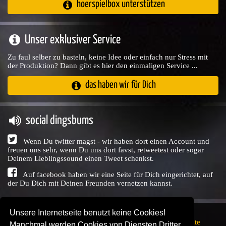
hoerspielbox unterstützen
Unser exklusiver Service
Zu faul selber zu basteln, keine Idee oder einfach nur Stress mit
der Produktion? Dann gibt es hier den einmaligen Service ...
das haben wir für Dich
social dingsbums
Wenn Du twitter magst - wir haben dort einen Account und
freuen uns sehr, wenn Du uns dort favst, retweetest oder sogar
Deinem Lieblingssound einen Tweet schenkst.
Auf facebook haben wir eine Seite für Dich eingerichtet, auf
der Du Dich mit Deinen Freunden vernetzen kannst.
Unsere Internetseite benutzt keine Cookies!
Copyright © Audio Union GbR, 1999 - 2026,
Nutzungsrechte
Manchmal werden Cookies von Diensten Dritter