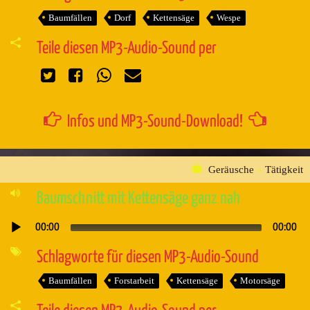
Baumfällen
Dorf
Kettensäge
Wespe
Teile diesen MP3-Audio-Sound per
Infos und MP3-Sound-Download!
Geräusche
»
Tätigkeit
Baumschnitt mit Kettensäge ganz nah
00:00
00:00
Audio-
Player
Schlagworte für diesen MP3-Audio-Sound
Baumfällen
Forstarbeit
Kettensäge
Motorsäge