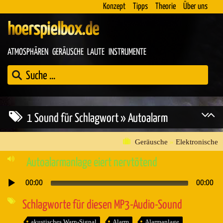
Konzept
Tipps
Theorie
Über uns
hoerspielbox.de
ATMOSPHÄREN
GERÄUSCHE
LAUTE
INSTRUMENTE
1 Sound für Schlagwort » Autoalarm
Geräusche
»
Elektronische
Autoalarmanlage eiert nervtötend
00:00
00:00
Audio-
Player
Schlagworte für diesen MP3-Audio-Sound
akustisches Warn-Signal
Alarm
Alarmanlage