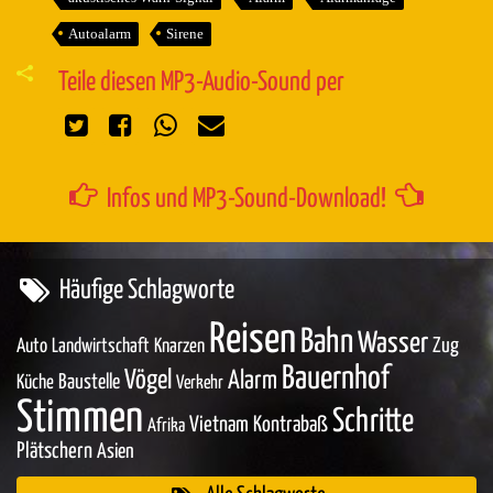
Autoalarm
Sirene
Teile diesen MP3-Audio-Sound per
Infos und MP3-Sound-Download!
Häufige Schlagworte
Reisen
Bahn
Wasser
Zug
Auto
Landwirtschaft
Knarzen
Bauernhof
Vögel
Alarm
Baustelle
Küche
Verkehr
Stimmen
Schritte
Vietnam
Kontrabaß
Afrika
Plätschern
Asien