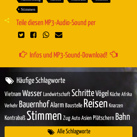
Stimmen
Teile diesen MP3-Audio-Sound per
Infos und MP3-Sound-Download!
Häufige Schlagworte
Schritte
Wasser
Vögel
Vietnam
Landwirtschaft
Küche
Afrika
Reisen
Bauernhof
Alarm
Baustelle
Knarzen
Verkehr
Stimmen
Bahn
Kontrabaß
Zug
Asien
Plätschern
Auto
Alle Schlagworte