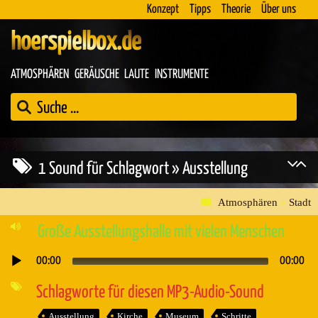
Konzept
Tipps
Theorie
Über uns
hoerspielbox.de
ATMOSPHÄREN
GERÄUSCHE
LAUTE
INSTRUMENTE
1 Sound für Schlagwort » Ausstellung
Atmosphären
»
Stadt
Große Ausstellungshalle mit vielen Menschen
00:00
00:00
Audio-
Player
Schlagworte für diesen MP3-Audio-Sound
Ausstellung
Kirche
Museum
Schritte