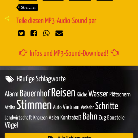
Streicher
Teile diesen MP3-Audio-Sound per
Infos und MP3-Sound-Download!
Häufige Schlagworte
Reisen
Bauernhof
Wasser
Alarm
Plätschern
Küche
Stimmen
Schritte
Vietnam
Auto
Afrika
Verkehr
Bahn
Asien
Kontrabaß
Zug
Baustelle
Landwirtschaft
Knarzen
Vögel