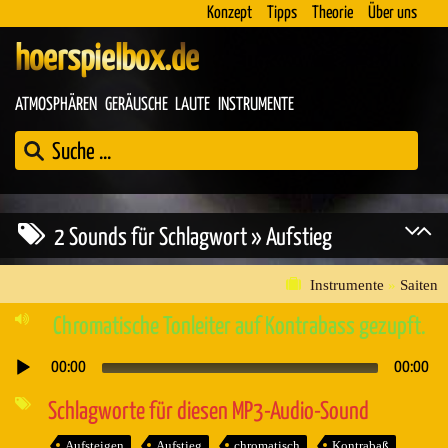
Konzept
Tipps
Theorie
Über uns
hoerspielbox.de
ATMOSPHÄREN
GERÄUSCHE
LAUTE
INSTRUMENTE
2 Sounds für Schlagwort » Aufstieg
Instrumente
»
Saiten
Chromatische Tonleiter auf Kontrabass gezupft.
00:00
00:00
Audio-
Player
Schlagworte für diesen MP3-Audio-Sound
Aufsteigen
Aufstieg
chromatisch
Kontrabaß