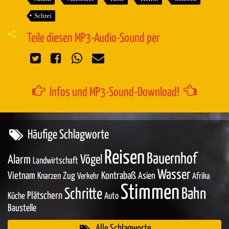
Schrei
Teile diesen MP3-Audio-Sound per
Infos und MP3-Sound-Download!
Häufige Schlagworte
Reisen
Bauernhof
Vögel
Alarm
Landwirtschaft
Wasser
Vietnam
Zug
Kontrabaß
Asien
Knarzen
Verkehr
Afrika
Stimmen
Bahn
Schritte
Plätschern
Küche
Auto
Baustelle
Alle Schlagworte