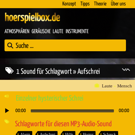
Konzept
Tipps
Theorie
Über uns
hoerspielbox.de
ATMOSPHÄREN
GERÄUSCHE
LAUTE
INSTRUMENTE
1 Sound für Schlagwort » Aufschrei
Laute
»
Mensch
Einzelner hysterischer Schrei
00:00
00:00
Audio-
Player
Schlagworte für diesen MP3-Audio-Sound
Alarm
Aufschrei
Hilfe
Horror
Schreck