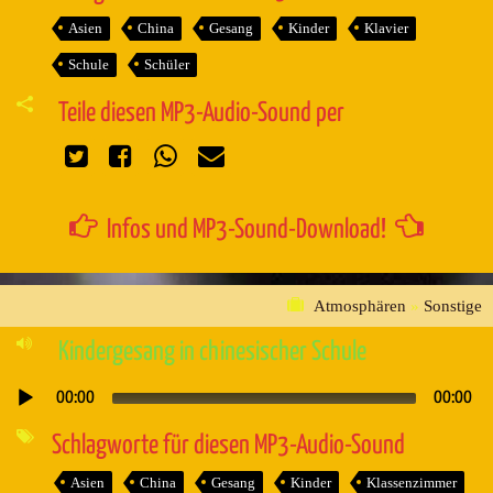
Asien
China
Gesang
Kinder
Klavier
Schule
Schüler
Teile diesen MP3-Audio-Sound per
Infos und MP3-Sound-Download!
Atmosphären
»
Sonstige
Kindergesang in chinesischer Schule
00:00
00:00
Audio-
Player
Schlagworte für diesen MP3-Audio-Sound
Asien
China
Gesang
Kinder
Klassenzimmer