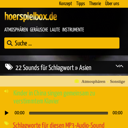
Konzept
Tipps
Theorie
Über uns
hoerspielbox.de
ATMOSPHÄREN
GERÄUSCHE
LAUTE
INSTRUMENTE
22 Sounds für Schlagwort » Asien
Atmosphären
»
Sonstige
Kinder in China singen gemeinsam zu
verstimmtem Klavier
00:00
00:00
Audio-
Player
Schlagworte für diesen MP3-Audio-Sound