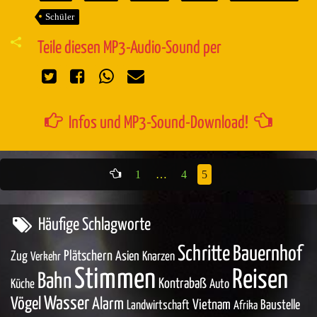
Schüler
Teile diesen MP3-Audio-Sound per
Infos und MP3-Sound-Download!
1
…
4
5
Häufige Schlagworte
Schritte
Bauernhof
Zug
Plätschern
Asien
Knarzen
Verkehr
Stimmen
Reisen
Bahn
Kontrabaß
Küche
Auto
Wasser
Vögel
Alarm
Vietnam
Baustelle
Landwirtschaft
Afrika