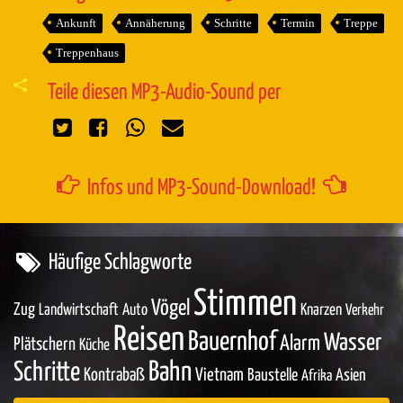
Ankunft
Annäherung
Schritte
Termin
Treppe
Treppenhaus
Teile diesen MP3-Audio-Sound per
Infos und MP3-Sound-Download!
Häufige Schlagworte
Stimmen
Vögel
Zug
Landwirtschaft
Auto
Knarzen
Verkehr
Reisen
Bauernhof
Wasser
Alarm
Plätschern
Küche
Bahn
Schritte
Kontrabaß
Vietnam
Baustelle
Asien
Afrika