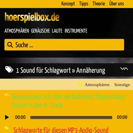
Konzept
Tipps
Theorie
Über uns
hoerspielbox.de
ATMOSPHÄREN
GERÄUSCHE
LAUTE
INSTRUMENTE
1 Sound für Schlagwort » Annäherung
Atmosphären
»
Sonstige
Gemessenen Schrittes ein hallendes Treppenhaus
hinauf in den 4. Stock
00:00
00:00
Audio-
Player
Schlagworte für diesen MP3-Audio-Sound