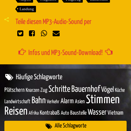
Landung
Teile diesen MP3-Audio-Sound per
Infos und MP3-Sound-Download!
Häufige Schlagworte
Schritte
Bauernhof
Vögel
Plätschern
Zug
Knarzen
Küche
Stimmen
Bahn
Alarm
Asien
Landwirtschaft
Verkehr
Reisen
Wasser
Kontrabaß
Baustelle
Vietnam
Auto
Afrika
Alle Schlagworte