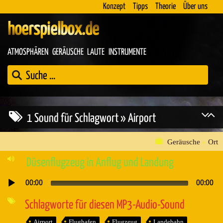
Konzept
Tipps
Theorie
Über uns
hoerspielbox.de
ATMOSPHÄREN
GERÄUSCHE
LAUTE
INSTRUMENTE
1 Sound für Schlagwort » Airport
Geräusche
»
Ort
Düsenflugzeug in Anflug und Landung
00:00
00:00
Audio-
Player
Schlagworte für diesen MP3-Audio-Sound
Airport
Flughafen
Flugzeug
Landebahn