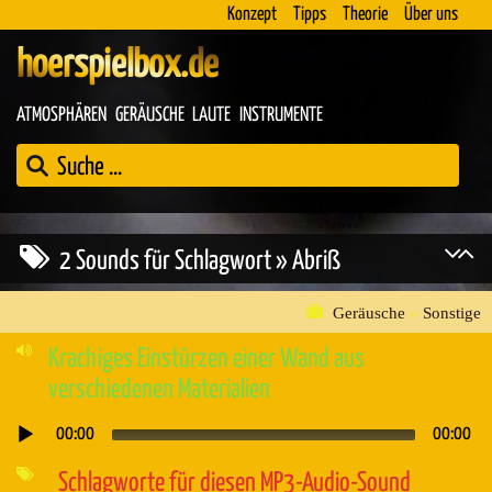
Konzept
Tipps
Theorie
Über uns
hoerspielbox.de
ATMOSPHÄREN
GERÄUSCHE
LAUTE
INSTRUMENTE
2 Sounds für Schlagwort » Abriß
Geräusche
»
Sonstige
Krachiges Einstürzen einer Wand aus
verschiedenen Materialien
00:00
00:00
Audio-
Player
Schlagworte für diesen MP3-Audio-Sound