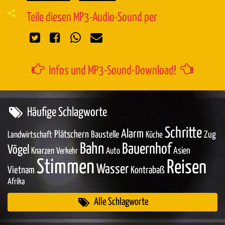
Teile diesen MP3-Audio-Sound per
Infos und MP3-Sound-Download!
Häufige Schlagworte
Schritte
Alarm
Plätschern
Baustelle
Zug
Landwirtschaft
Küche
Bahn
Bauernhof
Vögel
Asien
Knarzen
Auto
Verkehr
Stimmen
Reisen
Wasser
Vietnam
Kontrabaß
Afrika
Alle Schlagworte