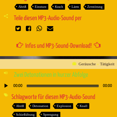
Abriß
Einsturz
Krach
Lärm
Zerstörung
Teile diesen MP3-Audio-Sound per
Infos und MP3-Sound-Download!
Geräusche
»
Tätigkeit
Zwei Detonationen in kurzer Abfolge
00:00
00:00
Audio-
Player
Schlagworte für diesen MP3-Audio-Sound
Abriß
Detonation
Explosion
Knall
Schießübung
Sprengung