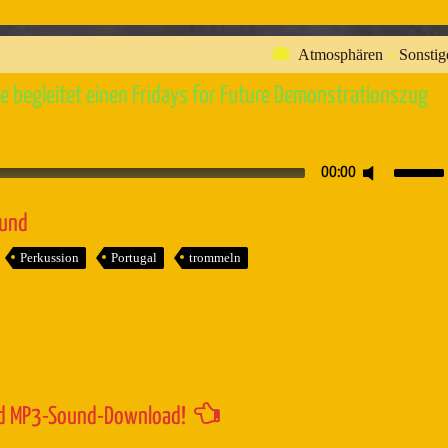
Atmosphären
»
Sonstig
begleitet einen Fridays for Future Demonstrationszug
Pfeiltaste
00:00
Hoch/Runt
benutzen,
ound
um
Perkussion
Portugal
trommeln
die
Lautstärk
zu
regeln.
d MP3-Sound-Download!