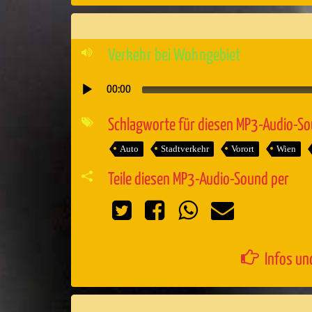
Verkehr bei Wohngebiet
00:00
Audio-
Player
Schlagworte für diesen MP3-Audio-S
Auto
Stadtverkehr
Vorort
Wien
Teile diesen MP3-Audio-Sound per
Infos un