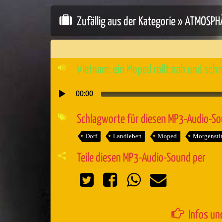
Zufällig aus der Kategorie »
ATMOSPH
Vietnam: ein Moped rollt nah und schn
00:00
Audio-
Player
Schlagworte für diesen MP3-Audio-S
Dorf
Landleben
Moped
Morgenst
Teile diesen MP3-Audio-Sound per
Infos un