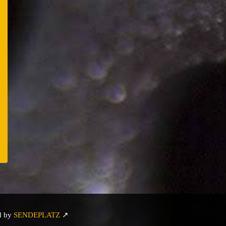
n
er
e
d by
SENDEPLATZ
↗