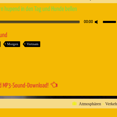
n hupend in den Tag und Hunde bellen
Pfeiltaste
00:00
Hoch/Runt
benutzen,
ound
um
Morgen
Vietnam
die
Lautstärk
zu
regeln.
d MP3-Sound-Download!
Atmosphären
»
Verkeh