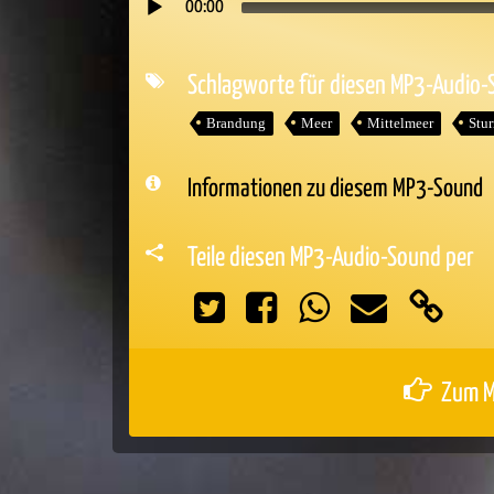
00:00
Audio-
Player
Schlagworte für diesen MP3-Audio
Brandung
Meer
Mittelmeer
Stu
Informationen zu diesem MP3-Sound
Teile diesen MP3-Audio-Sound per
Zum M