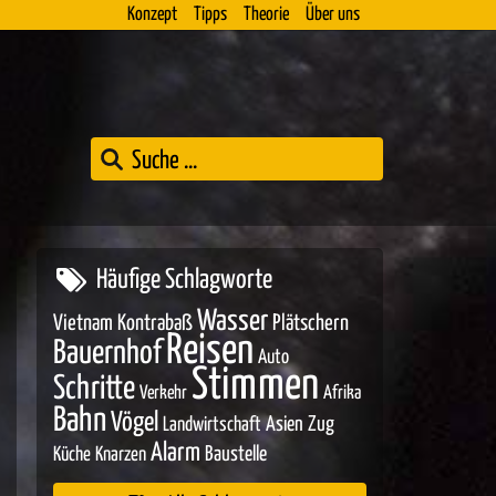
Konzept
Tipps
Theorie
Über uns
Häufige Schlagworte
Wasser
Vietnam
Kontrabaß
Plätschern
Reisen
Bauernhof
Auto
Stimmen
Schritte
Verkehr
Afrika
Bahn
Vögel
Asien
Zug
Landwirtschaft
Alarm
Baustelle
Küche
Knarzen