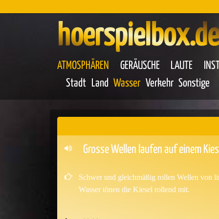
hoerspielbox.de
ATMOSPHÄREN
GERÄUSCHE
LAUTE
INS
Stadt
Land
Wasser
Verkehr
Sonstige
Grosse Wellen laufen auf einem Kie
Schwer und gleichmäßig rollen Wellen von lin
Wasser tönen die Kiesel rollend mit.