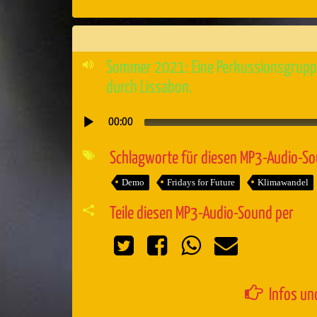
Sommer 2021: Eine Perkussionsgruppe 
durch Lissabon.
00:00
Audio-
Player
Schlagworte für diesen MP3-Audio-S
Demo
Fridays for Future
Klimawandel
Teile diesen MP3-Audio-Sound per
Infos un