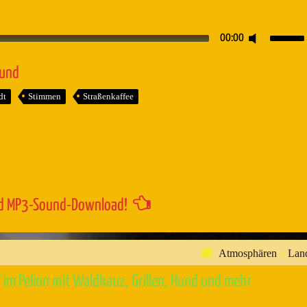
Pfeiltaste
00:00
Hoch/Runt
benutzen,
ound
um
dt
Stimmen
Straßenkaffee
die
Lautstärk
zu
regeln.
d MP3-Sound-Download!
Atmosphären
»
Lan
im Pelion mit Waldkauz, Grillen, Hund und mehr