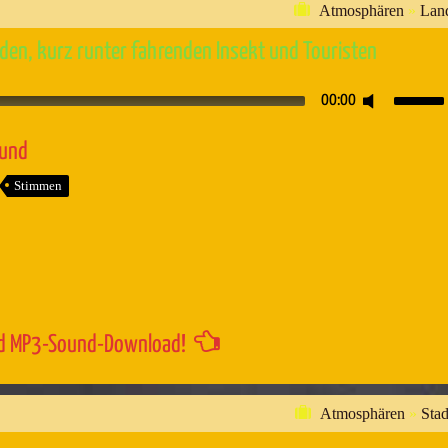
Atmosphären
»
Lan
den, kurz runter fahrenden Insekt und Touristen
Pfeiltaste
00:00
Hoch/Runt
benutzen,
ound
um
Stimmen
die
Lautstärk
zu
regeln.
d MP3-Sound-Download!
Atmosphären
»
Stad