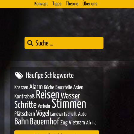
Konzept
Tipps
Theorie
Über uns
Häufige Schlagworte
Alarm
Baustelle
Asien
Knarzen
Küche
Reisen
Wasser
Kontrabaß
Stimmen
Schritte
Verkehr
Vögel
Plätschern
Landwirtschaft
Auto
Bahn
Bauernhof
Zug
Vietnam
Afrika