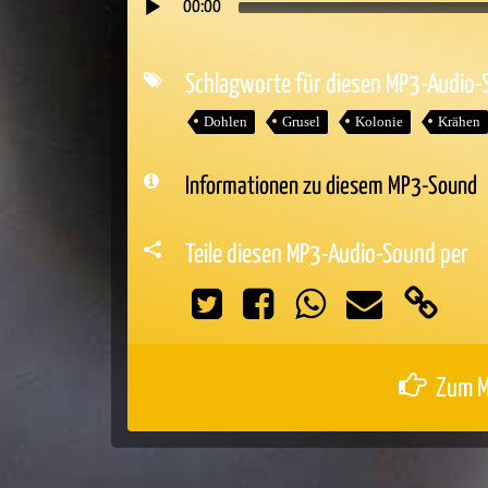
00:00
Audio-
Player
Schlagworte für diesen MP3-Audio
Dohlen
Grusel
Kolonie
Krähen
Informationen zu diesem MP3-Sound
Teile diesen MP3-Audio-Sound per
Zum M