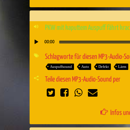
PKW mit kaputtem Auspuff fährt krac
00:00
Audio-
Player
Schlagworte für diesen MP3-Audio-S
Auspuffsound
Auto
Defekt
Lärm
Teile diesen MP3-Audio-Sound per
Infos un