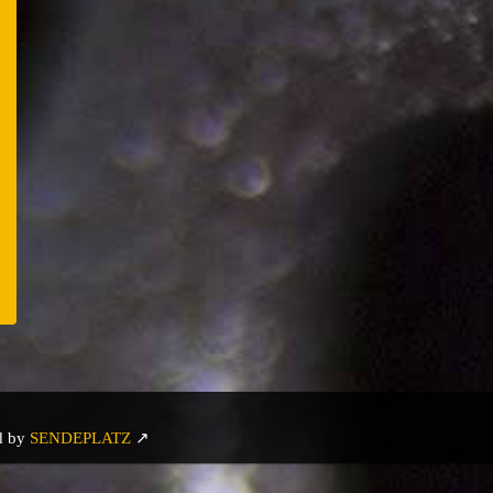
n
er
e
d by
SENDEPLATZ
↗