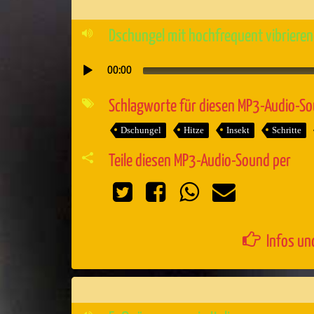
Dschungel mit hochfrequent vibrieren
00:00
Audio-
Player
Schlagworte für diesen MP3-Audio-S
Dschungel
Hitze
Insekt
Schritte
Teile diesen MP3-Audio-Sound per
Infos un