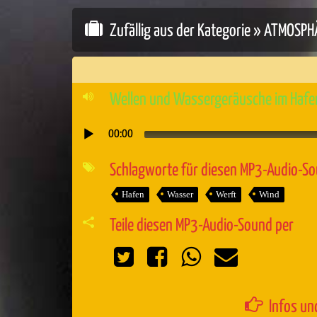
Zufällig aus der Kategorie »
ATMOSPH
Wellen und Wassergeräusche im Hafe
00:00
Audio-
Player
Schlagworte für diesen MP3-Audio-S
Hafen
Wasser
Werft
Wind
Teile diesen MP3-Audio-Sound per
Infos un