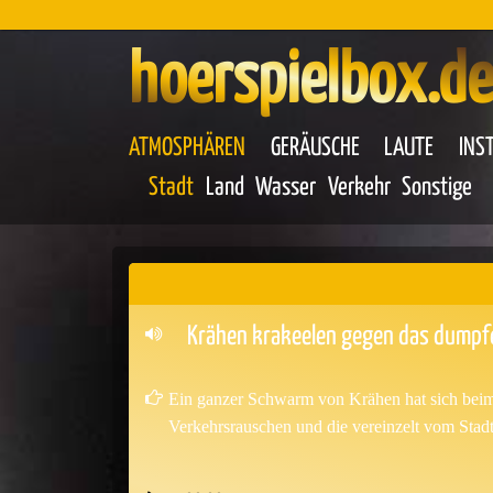
hoerspielbox.de
ATMOSPHÄREN
GERÄUSCHE
LAUTE
INS
Stadt
Land
Wasser
Verkehr
Sonstige
Krähen krakeelen gegen das dump
Ein ganzer Schwarm von Krähen hat sich beim 
Verkehrsrauschen und die vereinzelt vom Sta